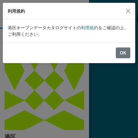
Skip to main content
利用規約
港区オープンデータカタログサイトの
利用規約
をご確認の上、
ご利用ください。
ユーザ
港区
OK
港区