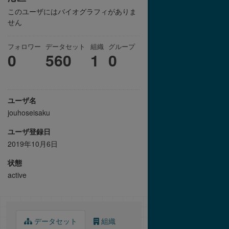
このユーザにはバイオグラフィがありま
せん
フォロワー
データセット
組織
グループ
0
560
1
0
ユーザ名
jouhoseisaku
ユーザ登録日
2019年10月6日
状態
active
データセット
組織