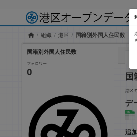
Skip to main content
組織
港区
国籍別外国人住民数
国籍別外国人住民数
フォロワー
0
国
港区
デ
追