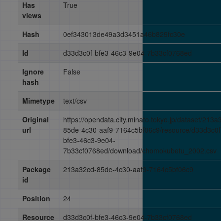
Has
True
views
Hash
0ef343013de49a3d3451a46b829fc30e
Id
d33d3c0f-bfe3-46c3-9e04-7b33cf0768ed
Ignore
False
hash
Mimetype
text/csv
Original
https://opendata.city.minato.tokyo.jp/dataset/213a
url
85de-4c30-aaf9-7164c5bf06c9/resource/d33d3c0f
bfe3-46c3-9e04-
7b33cf0768ed/download/chomokubetu_2002.csv
Package
213a32cd-85de-4c30-aaf9-7164c5bf06c9
id
Position
24
Resource
d33d3c0f-bfe3-46c3-9e04-7b33cf0768ed