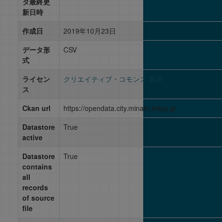
タ最終更
新日時
作成日
2019年10月23日
データ形
CSV
式
ライセン
クリエイティブ・コモンズ 表示
ス
Ckan url
https://opendata.city.minato.tokyo.jp
Datastore
True
active
Datastore
True
contains
all
records
of source
file