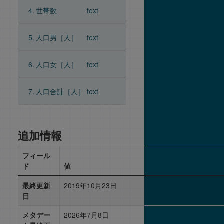
4.
世帯数
text
5.
人口男［人］
text
6.
人口女［人］
text
7.
人口合計［人］
text
追加情報
フィール
ド
値
最終更新
2019年10月23日
日
メタデー
2026年7月8日