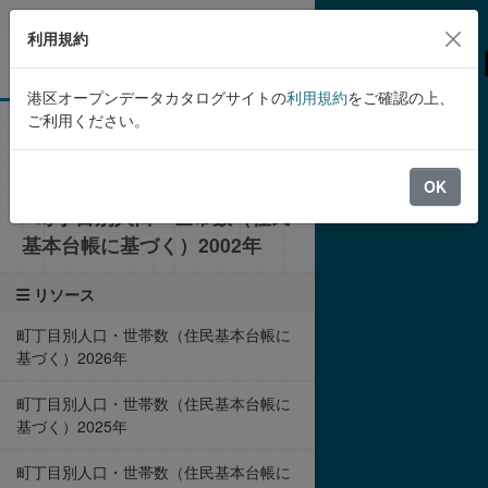
Skip to main content
利用規約
港区オープンデータカタログサイトの
利用規約
をご確認の上、
ご利用ください。
組織
港区
港区の町丁目別人口・世帯数
（住民基本台帳に基づく）
OK
町丁目別人口・世帯数（住民
基本台帳に基づく）2002年
リソース
町丁目別人口・世帯数（住民基本台帳に
基づく）2026年
町丁目別人口・世帯数（住民基本台帳に
基づく）2025年
町丁目別人口・世帯数（住民基本台帳に