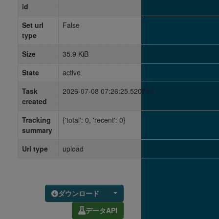
id
Set url
False
type
Size
35.9 KiB
State
active
Task
2026-07-08 07:26:25.520740
created
Tracking
{'total': 0, 'recent': 0}
summary
Url type
upload
ダウンロード
データAPI