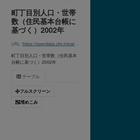
町丁目別人口・世帯
数（住民基本台帳に
基づく）2002年
URL:
https://opendata.city.minato.tokyo.jp/dataset/213a32cd-85de-4c30-aaf9-7164c5bf06c9/resource/d33d3c0f-bfe3-46c3-9e04-7b33cf0768ed/download/chomokubetu_2002.csv
町丁目別人口・世帯数（住民基本
台帳に基づく）2002年
テーブル
フルスクリーン
埋めこみ