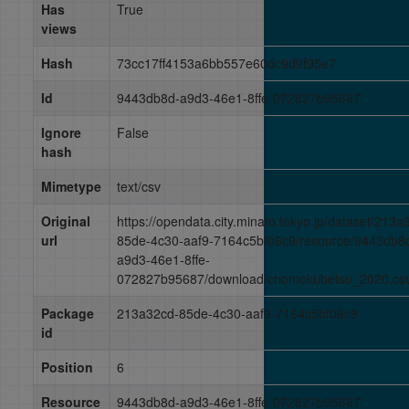
Has
True
views
Hash
73cc17ff4153a6bb557e60dc9d9f95e7
Id
9443db8d-a9d3-46e1-8ffe-072827b95687
Ignore
False
hash
Mimetype
text/csv
Original
https://opendata.city.minato.tokyo.jp/dataset/213a
url
85de-4c30-aaf9-7164c5bf06c9/resource/9443db8
a9d3-46e1-8ffe-
072827b95687/download/chomokubetsu_2020.cs
Package
213a32cd-85de-4c30-aaf9-7164c5bf06c9
id
Position
6
Resource
9443db8d-a9d3-46e1-8ffe-072827b95687