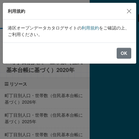
Skip to main content
利用規約
港区オープンデータカタログサイトの
利用規約
をご確認の上、
ご利用ください。
組織
港区
港区の町丁目別人口・世帯数
（住民基本台帳に基づく）
OK
町丁目別人口・世帯数（住民
基本台帳に基づく）2020年
リソース
町丁目別人口・世帯数（住民基本台帳に
基づく）2026年
町丁目別人口・世帯数（住民基本台帳に
基づく）2025年
町丁目別人口・世帯数（住民基本台帳に