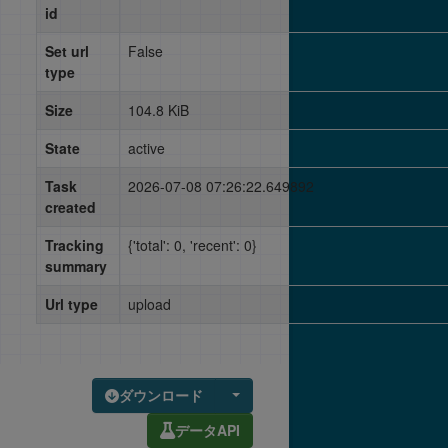
id
Set url
False
type
Size
104.8 KiB
State
active
Task
2026-07-08 07:26:22.649892
created
Tracking
{'total': 0, 'recent': 0}
summary
Url type
upload
ダウンロード
データAPI