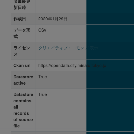
タ最終更
新日時
作成日
2020年1月29日
データ形
CSV
式
ライセン
クリエイティブ・コモンズ 表示
ス
Ckan url
https://opendata.city.minato.tokyo.jp
Datastore
True
active
Datastore
True
contains
all
records
of source
file