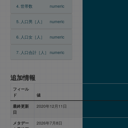
4.
世帯数
numeric
5.
人口男［人］
numeric
6.
人口女［人］
numeric
7.
人口合計［人］
numeric
追加情報
フィール
ド
値
最終更新
2020年12月11日
日
メタデー
2026年7月8日