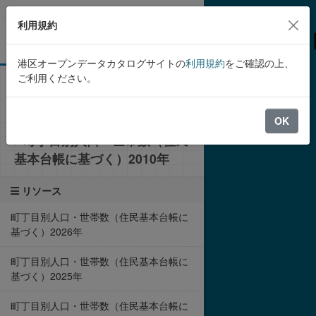
Skip to main content
利用規約
港区オープンデータカタログサイトの
利用規約
をご確認の上、
ご利用ください。
組織
港区
港区の町丁目別人口・世帯数
（住民基本台帳に基づく）
OK
町丁目別人口・世帯数（住民
基本台帳に基づく）2010年
リソース
町丁目別人口・世帯数（住民基本台帳に
基づく）2026年
町丁目別人口・世帯数（住民基本台帳に
基づく）2025年
町丁目別人口・世帯数（住民基本台帳に