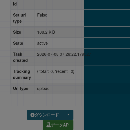
id
Set url
False
type
Size
108.2 KiB
State
active
Task
2026-07-08 07:26:22.179527
created
Tracking
{'total': 0, 'recent': 0}
summary
Url type
upload
ダウンロード
データAPI