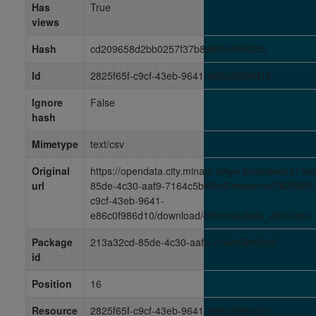
Has
True
views
Hash
cd209658d2bb0257f37b8d895c8563c5
Id
2825f65f-c9cf-43eb-9641-e86c0f986d10
Ignore
False
hash
Mimetype
text/csv
Original
https://opendata.city.minato.tokyo.jp/dataset/213a
url
85de-4c30-aaf9-7164c5bf06c9/resource/2825f65f
c9cf-43eb-9641-
e86c0f986d10/download/chomokubetu_2010.csv
Package
213a32cd-85de-4c30-aaf9-7164c5bf06c9
id
Position
16
Resource
2825f65f-c9cf-43eb-9641-e86c0f986d10