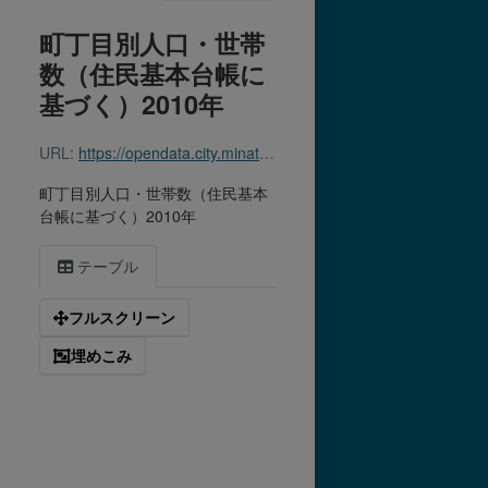
町丁目別人口・世帯
数（住民基本台帳に
基づく）2010年
URL:
https://opendata.city.minato.tokyo.jp/dataset/213a32cd-85de-4c30-aaf9-7164c5bf06c9/resource/2825f65f-c9cf-43eb-9641-e86c0f986d10/download/chomokubetu_2010.csv
町丁目別人口・世帯数（住民基本
台帳に基づく）2010年
テーブル
フルスクリーン
埋めこみ