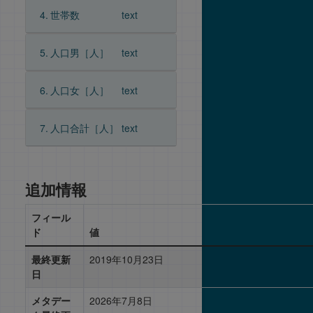
4.
世帯数
text
5.
人口男［人］
text
6.
人口女［人］
text
7.
人口合計［人］
text
追加情報
フィール
ド
値
最終更新
2019年10月23日
日
メタデー
2026年7月8日