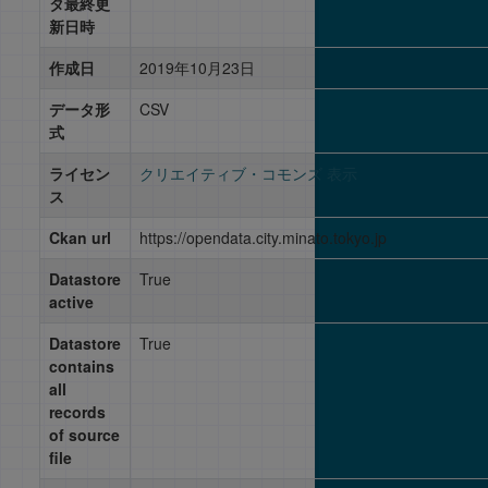
タ最終更
新日時
作成日
2019年10月23日
データ形
CSV
式
ライセン
クリエイティブ・コモンズ 表示
ス
Ckan url
https://opendata.city.minato.tokyo.jp
Datastore
True
active
Datastore
True
contains
all
records
of source
file