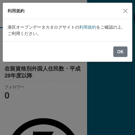
Skip to main content
利用規約
港区オープンデータカタログサイトの
利用規約
をご確認の上、
ご利用ください。
組織
港区
在留資格別外国人住民数・平
成28年度以降
OK
在留資格別外国人住民数・平成
28年度以降
フォロワー
0