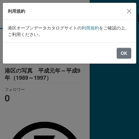
Skip to main content
利用規約
港区オープンデータカタログサイトの
利用規約
をご確認の上、
ご利用ください。
組織
港区
港区の写真 平成元年～平成9
年（1989～1997）
OK
港区の写真 平成元年～平成9
年（1989～1997）
フォロワー
0