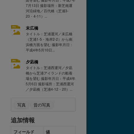
7月13日 撮影場所：新芝南運
河沿緑地／百代橋（芝浦3-
20・4-11）...
末広橋
タイトル：芝浦運河／末広橋
（芝浦1-5・海岸2-2）から南
浜橋方面を望む 撮影年月日：
平成4年5月10日...
夕凪橋
タイトル：芝浦西運河／夕凪
橋から芝浦アイランドの船着
場を望む 撮影年月日：平成4年
5月6日 撮影場所：芝浦西運河
／夕凪橋（芝浦4-12・20）...
写真
昔の写真
追加情報
フィールド
値