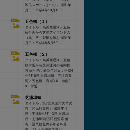
区民スポーツまつり」 撮影年
月日：平成4年10月10日...
五色橋（１）
タイトル：高浜西運河／五色
橋付近から芝浦アイランドの
（元）三井製糖を望む 撮影年
月日：平成4年5月6日...
五色橋（２）
タイトル：高浜西運河／五色
橋付近から芝浦運河の港栄橋
方面を望む 撮影年月日：平成4
年5月6日 撮影場所：高浜西運
河／五色橋（海岸3-6・港南3-
9）付近...
芝浦埠頭
タイトル：第7回東京湾大華火
祭（区民観覧席） 撮影年月
日：平成6年8月13日 撮影場
所：芝浦埠頭/区民観覧席 備
考：区民観覧席参加者を募
集、7千人を抽選で決定