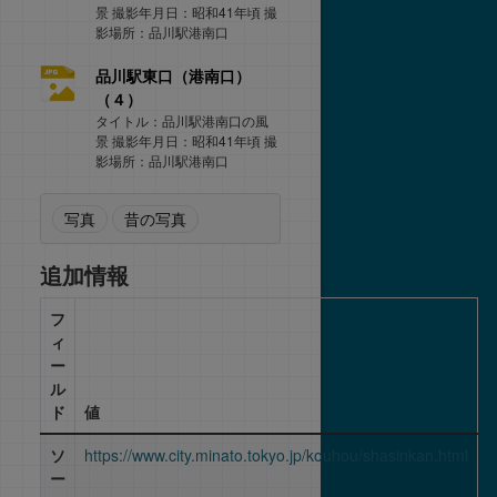
景 撮影年月日：昭和41年頃 撮
影場所：品川駅港南口
品川駅東口（港南口）
（４）
タイトル：品川駅港南口の風
景 撮影年月日：昭和41年頃 撮
影場所：品川駅港南口
写真
昔の写真
追加情報
フ
ィ
ー
ル
ド
値
ソ
https://www.city.minato.tokyo.jp/kouhou/shasinkan.html
ー