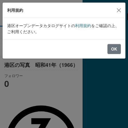
Skip to main content
利用規約
港区オープンデータカタログサイトの
利用規約
をご確認の上、
ご利用ください。
組織
港区
港区の写真 昭和41年
（1966）
OK
港区の写真 昭和41年（1966）
フォロワー
0