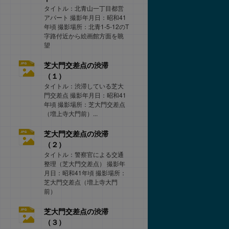
タイトル：北青山一丁目都営
アパート 撮影年月日：昭和41
年頃 撮影場所：北青1-5-12のT
字路付近から絵画館方面を眺
望
芝大門交差点の渋滞
（１）
タイトル：渋滞している芝大
門交差点 撮影年月日：昭和41
年頃 撮影場所：芝大門交差点
（増上寺大門前）...
芝大門交差点の渋滞
（２）
タイトル：警察官による交通
整理（芝大門交差点） 撮影年
月日：昭和41年頃 撮影場所：
芝大門交差点（増上寺大門
前）
芝大門交差点の渋滞
（３）