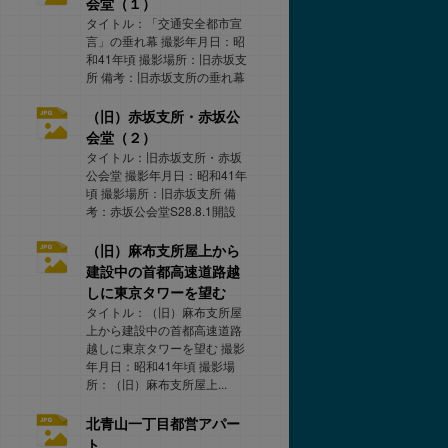
会堂（１）
タイトル：「交通安全都市宣
言」の垂れ幕 撮影年月日：昭
和41年頃 撮影場所：旧赤坂支
所 備考：旧赤坂支所の垂れ幕
（旧）赤坂支所・赤坂公
会堂（２）
タイトル：旧赤坂支所・赤坂
公会堂 撮影年月日：昭和41年
頃 撮影場所：旧赤坂支所 備
考：赤坂公会堂S28.8.1開設
（旧）麻布支所屋上から
建設中の首都高速道路越
しに東京タワーを望む
タイトル：（旧）麻布支所屋
上から建設中の首都高速道路
越しに東京タワーを望む 撮影
年月日：昭和41年頃 撮影場
所：（旧）麻布支所屋上...
北青山一丁目都営アパー
ト