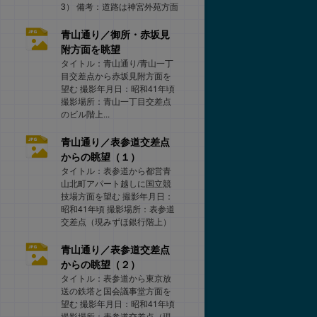
3） 備考：道路は神宮外苑方面
青山通り／御所・赤坂見
附方面を眺望
タイトル：青山通り/青山一丁
目交差点から赤坂見附方面を
望む 撮影年月日：昭和41年頃
撮影場所：青山一丁目交差点
のビル階上...
青山通り／表参道交差点
からの眺望（１）
タイトル：表参道から都営青
山北町アパート越しに国立競
技場方面を望む 撮影年月日：
昭和41年頃 撮影場所：表参道
交差点（現みずほ銀行階上）
青山通り／表参道交差点
からの眺望（２）
タイトル：表参道から東京放
送の鉄塔と国会議事堂方面を
望む 撮影年月日：昭和41年頃
撮影場所：表参道交差点（現