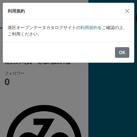
Skip to main content
利用規約
港区オープンデータカタログサイトの
利用規約
をご確認の上、
ご利用ください。
組織
港区
港区の写真 赤坂地区の橋
OK
港区の写真 赤坂地区の橋
フォロワー
0