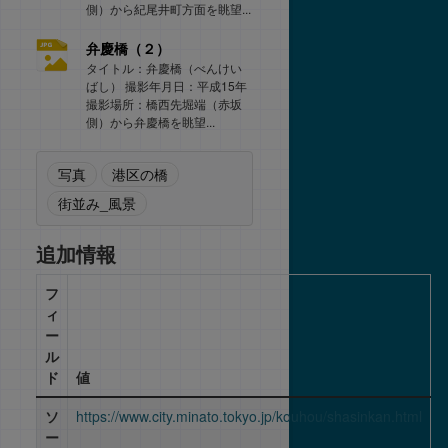
側）から紀尾井町方面を眺望...
弁慶橋（２）
タイトル：弁慶橋（べんけい
ばし） 撮影年月日：平成15年
撮影場所：橋西先堀端（赤坂
側）から弁慶橋を眺望...
写真
港区の橋
街並み_風景
追加情報
フ
ィ
ー
ル
ド
値
ソ
https://www.city.minato.tokyo.jp/kouhou/shasinkan.html
ー