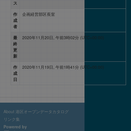
ス
作
企画経営部区長室
成
者
最
2020年11月20日, 午前3時02分 (UTC+00:00)
終
更
新
作
2020年11月19日, 午前1時41分 (UTC+00:00)
成
日
About 港区オープンデータカタログ
リンク集
Powered by