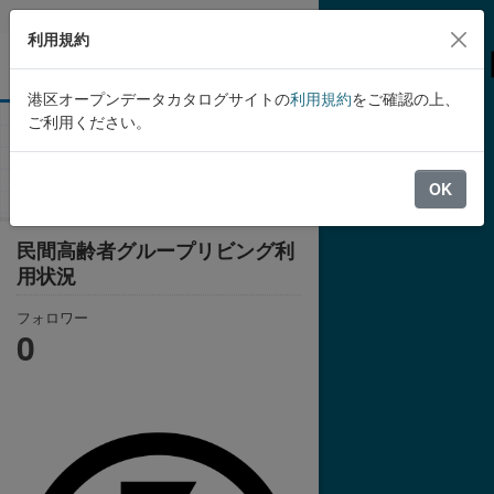
Skip to main content
利用規約
港区オープンデータカタログサイトの
利用規約
をご確認の上、
ご利用ください。
組織
港区
民間高齢者グループリビング
利用状況
OK
民間高齢者グループリビング利
用状況
フォロワー
0