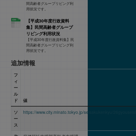
間高齢者グループリビング利
用状況です。
【平成30年度行政資料
集】民間高齢者グループ
リビング利用状況
【平成30年度行政資料集】民
間高齢者グループリビング利
用状況です。
追加情報
フ
ィ
ー
ル
ド
値
ソ
https://www.city.minato.tokyo.jp/seisakukenkyu/26gyouseis
ー
ス