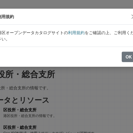
利用規約
港区オープンデータカタログサイトの
利用規約
をご確認の上、ご利用く
さい。
データセット
グループ
アクティビティストリーム
OK
役所・総合支所
役所・総合支所の情報です。
ータとリソース
区役所・総合支所
港区役所・総合支所の情報です。
区役所・総合支所
GeoJSON形式。地図上でデータのプレビューが可能です。