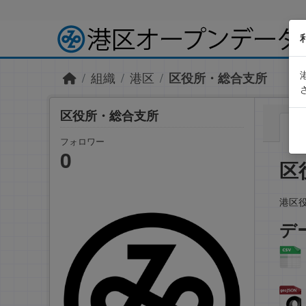
Skip to main content
組織
港区
区役所・総合支所
区役所・総合支所
フォロワー
0
区
港区
デ