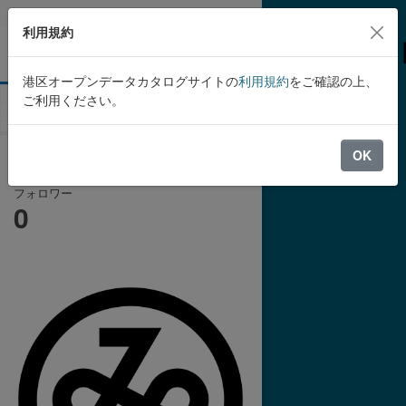
Skip to main content
利用規約
港区オープンデータカタログサイトの
利用規約
をご確認の上、
ご利用ください。
組織
港区
法外援護
OK
法外援護
フォロワー
0