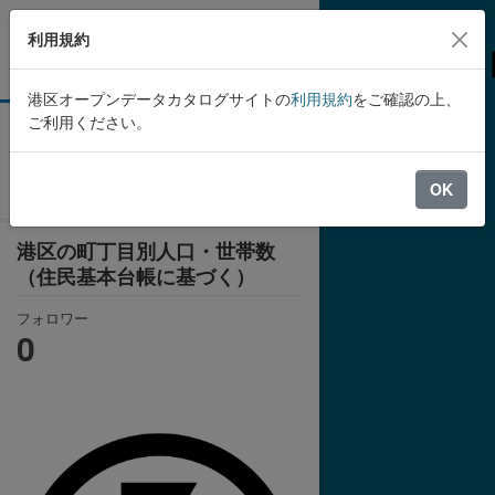
Skip to main content
利用規約
港区オープンデータカタログサイトの
利用規約
をご確認の上、
ご利用ください。
組織
港区
港区の町丁目別人口・世帯数
（住民基本台帳に基づく）
OK
港区の町丁目別人口・世帯数
（住民基本台帳に基づく）
フォロワー
0