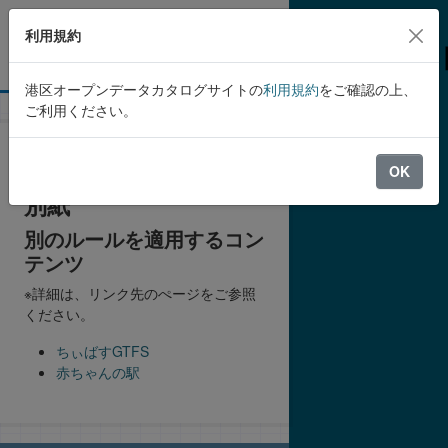
Skip to main content
利用規約
港区オープンデータカタログサイトの
利用規約
をご確認の上、
ご利用ください。
OK
別紙
別のルールを適用するコン
テンツ
※詳細は、リンク先のぺージをご参照
ください。
ちぃばすGTFS
赤ちゃんの駅