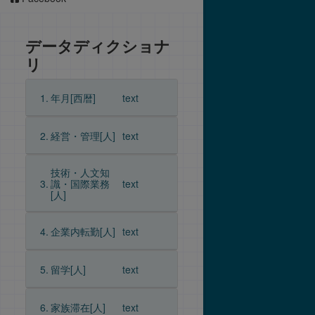
データディクショナ
リ
1.
年月[西暦]
text
2.
経営・管理[人]
text
技術・人文知
3.
識・国際業務
text
[人]
4.
企業内転勤[人]
text
5.
留学[人]
text
6.
家族滞在[人]
text