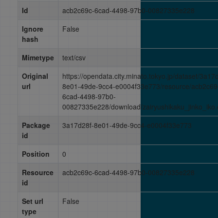
Id
acb2c69c-6cad-4498-97b0-00827335e228
Ignore
False
hash
Mimetype
text/csv
Original
https://opendata.city.minato.tokyo.jp/dataset/3a17
url
8e01-49de-9cc4-e0004f33e773/resource/acb2c69
6cad-4498-97b0-
00827335e228/download/zairyushikaku_jinko_iko.
Package
3a17d28f-8e01-49de-9cc4-e0004f33e773
id
Position
0
Resource
acb2c69c-6cad-4498-97b0-00827335e228
id
Set url
False
type