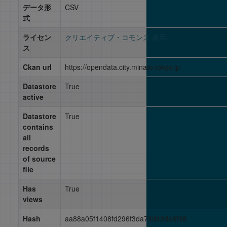
データ形
CSV
式
ライセン
クリエイティブ・コモンズ 表示
ス
Ckan url
https://opendata.city.minato.tokyo.jp
Datastore
True
active
Datastore
True
contains
all
records
of source
file
Has
True
views
Hash
aa88a05f1408fd296f3da74d42d46f06