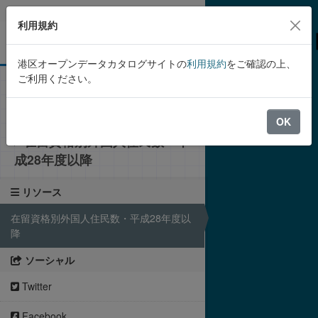
Skip to main content
利用規約
港区オープンデータカタログサイトの
利用規約
をご確認の上、
ご利用ください。
組織
港区
在留資格別外国人住民数・平
成28年度以降
OK
在留資格別外国人住民数・平
成28年度以降
リソース
在留資格別外国人住民数・平成28年度以
降
ソーシャル
Twitter
Facebook