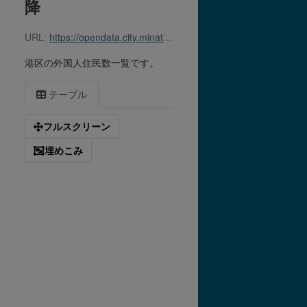
降
URL:
https://opendata.city.minato.tokyo.jp/dataset/3a17d28f-8e01-49de-9cc4-e0004f33e773/resource/acb2c69c-6cad-4498-97b0-00827335e228/download/zairyushikaku_jinko_iko.csv
港区の外国人住民数一覧です。
テーブル
フルスクリーン
埋めこみ