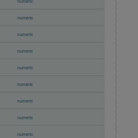
numeric
numeric
numeric
numeric
numeric
numeric
numeric
numeric
numeric