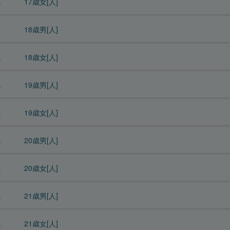
.
17歳女[人]
.
18歳男[人]
.
18歳女[人]
.
19歳男[人]
.
19歳女[人]
.
20歳男[人]
.
20歳女[人]
.
21歳男[人]
.
21歳女[人]