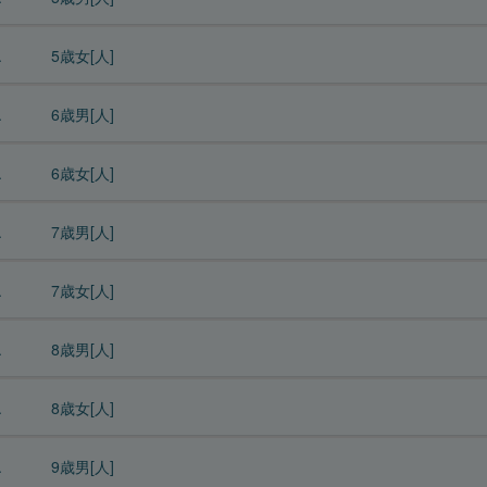
.
5歳女[人]
.
6歳男[人]
.
6歳女[人]
.
7歳男[人]
.
7歳女[人]
.
8歳男[人]
.
8歳女[人]
.
9歳男[人]