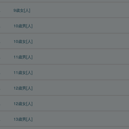
.
9歳女[人]
.
10歳男[人]
.
10歳女[人]
.
11歳男[人]
.
11歳女[人]
.
12歳男[人]
.
12歳女[人]
.
13歳男[人]