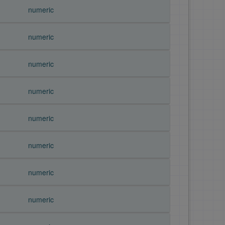
numeric
numeric
numeric
numeric
numeric
numeric
numeric
numeric