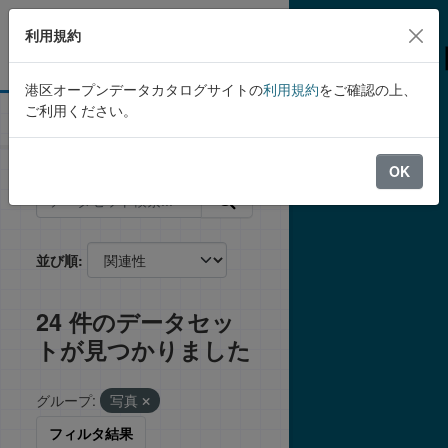
Skip to main content
利用規約
港区オープンデータカタログサイトの
利用規約
をご確認の上、
ご利用ください。
データセット
OK
並び順
24 件のデータセッ
トが見つかりました
グループ:
写真
フィルタ結果